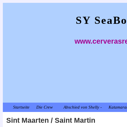
SY SeaBo
www.cerverasre
Startseite
Die Crew
Abschied von Shelly -
Katamara
Sint Maarten / 